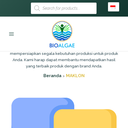
Lewati
Products
search
ke
MAKLON
konten
Bio Algae memberikan pelayanan proses maklon secara
lengkap dan mudah dalam setiap tahapnya, karena kami
mempersiapkan segala kebutuhan produksi untuk produk
Anda. Kami harap dapat membantu mendapatkan hasil
yang terbaik produk dengan brand Anda.
Beranda
MAKLON