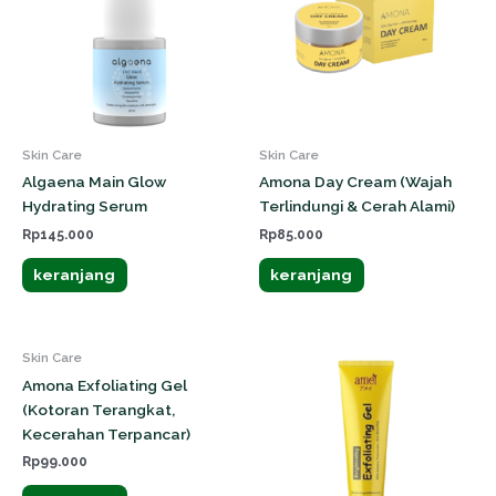
Skin Care
Skin Care
Algaena Main Glow
Amona Day Cream (Wajah
Hydrating Serum
Terlindungi & Cerah Alami)
Rp
145.000
Rp
85.000
keranjang
keranjang
Skin Care
Amona Exfoliating Gel
(Kotoran Terangkat,
Kecerahan Terpancar)
Rp
99.000