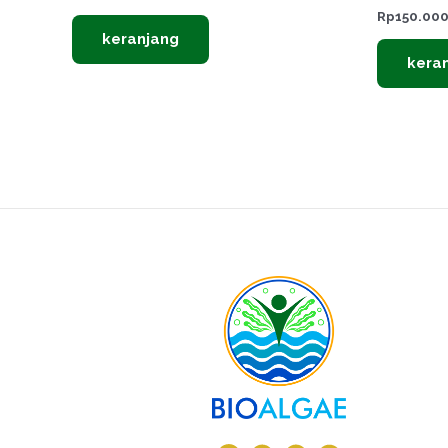
Rp
150.00
keranjang
kera