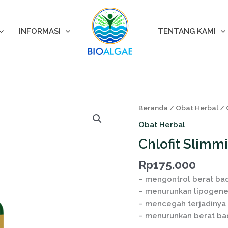
INFORMASI
TENTANG KAMI
Kuantitas
Beranda
/
Obat Herbal
/ 
Chlofit
Obat Herbal
Slimming
Chlofit Slimm
(Herbal
Lemak
Rp
175.000
Tubuh)
– mengontrol berat ba
– menurunkan lipogene
– mencegah terjadinya 
– menurunkan berat ba