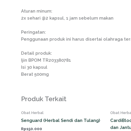
Aturan minum:
2x sehari @2 kapsul, 1 jam sebelum makan
Peringatan:
Penggunaan produk ini harus disertai olahraga ter
Detail produk:
Ijin BPOM TR203380781
Isi 30 kapsul
Berat 500mg
Produk Terkait
Obat Herbal
Obat Herba
Senguard (Herbal Sendi dan Tulang)
CardiBloo
dan Jant
Rp
150.000