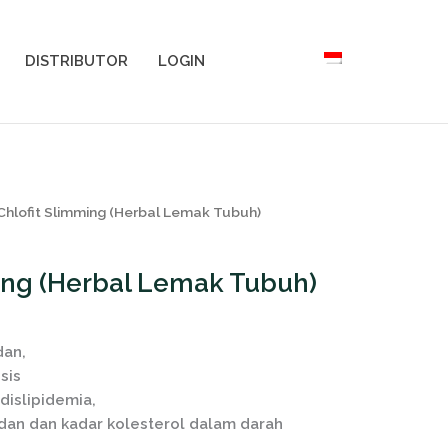
DISTRIBUTOR
LOGIN
Chlofit Slimming (Herbal Lemak Tubuh)
ing (Herbal Lemak Tubuh)
dan,
sis
dislipidemia,
dan dan kadar kolesterol dalam darah