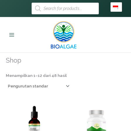
Lewati
Products
search
ke
konten
Beranda
/ Shop
Shop
Menampilkan 1–12 dari 48 hasil