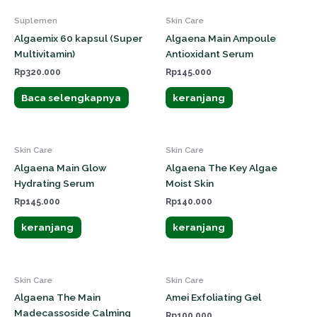
Suplemen
Skin Care
Algaemix 60 kapsul (Super
Algaena Main Ampoule
Multivitamin)
Antioxidant Serum
Rp
320.000
Rp
145.000
Baca selengkapnya
keranjang
Skin Care
Skin Care
Algaena Main Glow
Algaena The Key Algae
Hydrating Serum
Moist Skin
Rp
145.000
Rp
140.000
keranjang
keranjang
Skin Care
Skin Care
Algaena The Main
Amei Exfoliating Gel
Madecassoside Calming
Rp
100.000