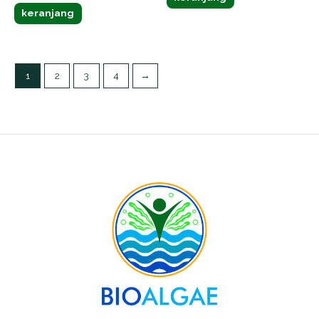
keranjang
1
2
3
4
→