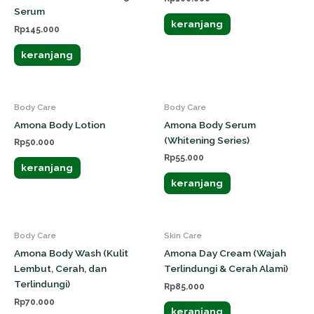
Serum
keranjang
Rp
145.000
keranjang
Body Care
Body Care
Amona Body Lotion
Amona Body Serum
(Whitening Series)
Rp
50.000
Rp
55.000
keranjang
keranjang
Body Care
Skin Care
Amona Body Wash (Kulit
Amona Day Cream (Wajah
Lembut, Cerah, dan
Terlindungi & Cerah Alami)
Terlindungi)
Rp
85.000
Rp
70.000
keranjang