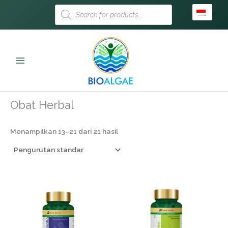
Lewati
Products
search
ke
konten
Beranda
/
Obat Herbal
/ Halaman 2
Obat Herbal
Menampilkan 13–21 dari 21 hasil