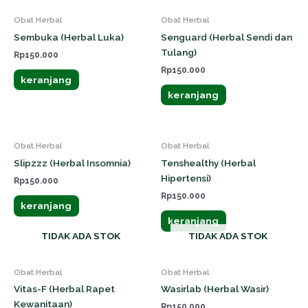
Obat Herbal
Obat Herbal
Sembuka (Herbal Luka)
Senguard (Herbal Sendi dan
Tulang)
Rp
150.000
Rp
150.000
keranjang
keranjang
Obat Herbal
Obat Herbal
Slipzzz (Herbal Insomnia)
Tenshealthy (Herbal
Hipertensi)
Rp
150.000
Rp
150.000
keranjang
keranjang
TIDAK ADA STOK
TIDAK ADA STOK
Obat Herbal
Obat Herbal
Vitas-F (Herbal Rapet
Wasirlab (Herbal Wasir)
Kewanitaan)
Rp
150.000