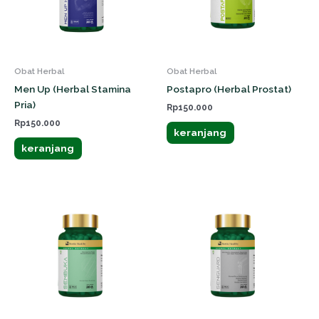
Obat Herbal
Obat Herbal
Men Up (Herbal Stamina
Postapro (Herbal Prostat)
Pria)
Rp
150.000
Rp
150.000
keranjang
keranjang